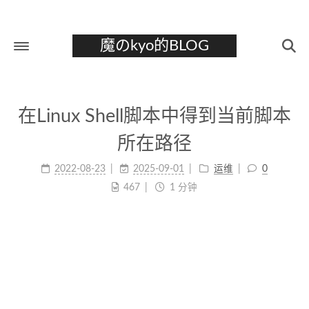
魔のkyo的BLOG
首页
在Linux Shell脚本中得到当前脚本
关于
所在路径
标签
2022-08-23
2025-09-01
运维
0
分类
467
1 分钟
归档