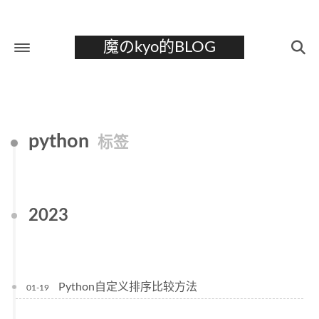
魔のkyo的BLOG
首页
关于
python
标签
标签
分类
归档
2023
Python自定义排序比较方法
01-19